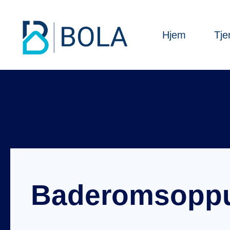
Hjem
Tje
Baderomsopp
Hjem
Blogg
Innlegg