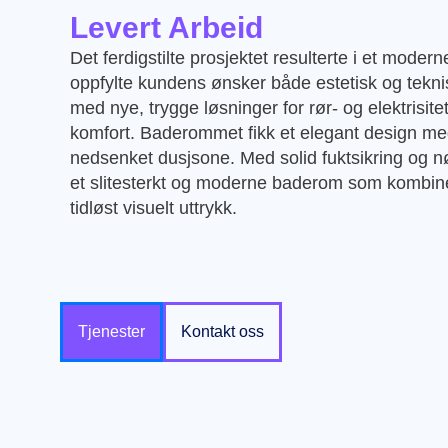
Levert Arbeid
Det ferdigstilte prosjektet resulterte i et mode
oppfylte kundens ønsker både estetisk og tekni
med nye, trygge løsninger for rør- og elektrisite
komfort. Baderommet fikk et elegant design med
nedsenket dusjsone. Med solid fuktsikring og n
et slitesterkt og moderne baderom som kombiner
tidløst visuelt uttrykk.
Tjenester
Kontakt oss