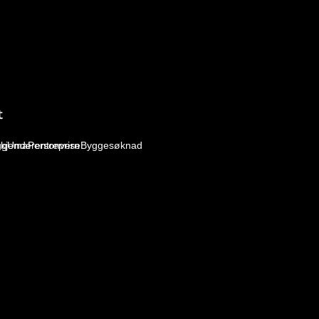
t
skjema
gg
Underentreprise
Personvern
Byggesøknad