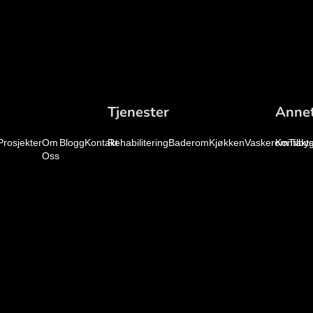
Tjenester
Anne
Prosjekter
Om
Blogg
Kontakt
Rehabilitering
Baderom
Kjøkken
Vaskerom
Kontakt
Tilby
Oss