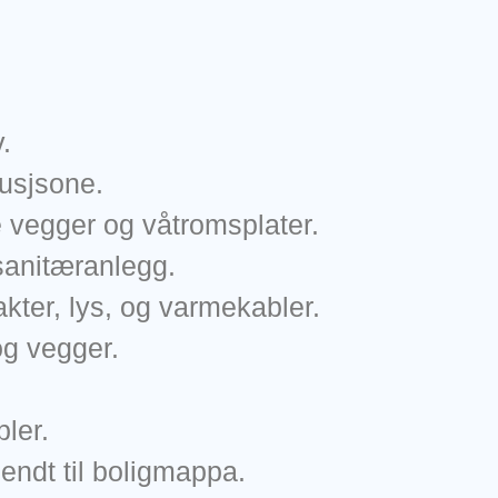
.
usjsone.
vegger og våtromsplater.
 sanitæranlegg.
akter, lys, og varmekabler.
og vegger.
ler.
endt til boligmappa.