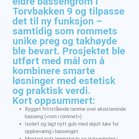
eldre bassengrom i
Torvbakken 9 og tilpasse
det til ny funksjon –
samtidig som rommets
unike preg og takhøyde
ble bevart. Prosjektet ble
utført med mål om å
kombinere smarte
løsninger med estetisk
og praktisk verdi.
Kort oppsummert:
Bygget frittstående ramme over eksisterende
basseng («rom i rommet»)
Isolert og lagt nytt gulv med skjult luke for
oppbevaring i bassenget
Montert nytt laminatgulv og gulvunderlag i